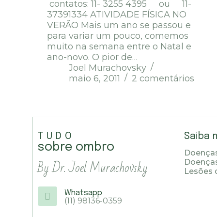
contatos: 11- 3255 4395 ou 11-
37391334 ATIVIDADE FÍSICA NO
VERÃO Mais um ano se passou e
para variar um pouco, comemos
muito na semana entre o Natal e
ano-novo. O pior de…
Joel Murachovsky
maio 6, 2011
2 comentários
TUDO
Saiba 
sobre ombro
Doenças
By Dr. Joel Murachovsky
Doença
Lesões 
Whatsapp
(11) 98136-0359