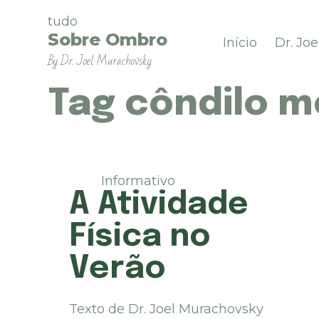
P
tudo
u
Sobre Ombro
Início
Dr. Jo
l
By Dr. Joel Murachovsky
a
r
p
Tag
côndilo m
a
r
a
o
c
Informativo
o
A Atividade
n
t
Física no
e
ú
Verão
d
o
Texto de Dr. Joel Murachovsky