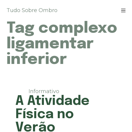
P
Tudo Sobre Ombro
u
l
Tag
complexo
a
r
p
ligamentar
a
r
inferior
a
o
c
o
n
t
Informativo
e
A Atividade
ú
d
Física no
o
Verão