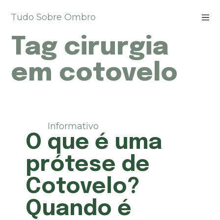
P
Tudo Sobre Ombro
u
l
Tag
cirurgia
a
r
p
em cotovelo
a
r
a
o
c
Informativo
o
O que é uma
n
t
prótese de
e
ú
Cotovelo?
d
o
Quando é