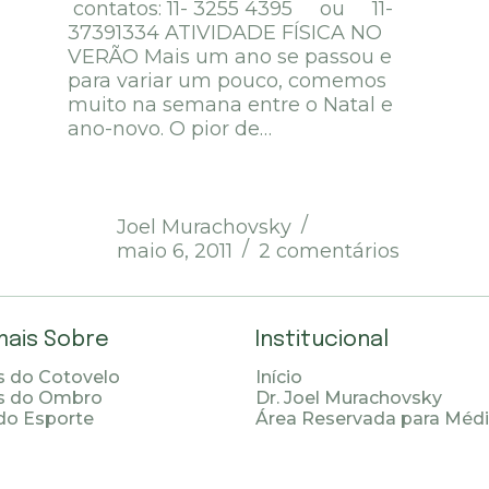
contatos: 11- 3255 4395 ou 11-
37391334 ATIVIDADE FÍSICA NO
VERÃO Mais um ano se passou e
para variar um pouco, comemos
muito na semana entre o Natal e
ano-novo. O pior de…
Joel Murachovsky
maio 6, 2011
2 comentários
mais Sobre
Institucional
 do Cotovelo
Início
s do Ombro
Dr. Joel Murachovsky
do Esporte
Área Reservada para Méd