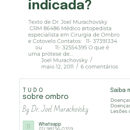
indicada?
Texto de Dr. Joel Murachovsky
CRM 86486 Médico ørtopedista
especialista em Cirurgia de Ombro
e Cotovelo Contatos: 11- 37391334
ou 11- 32554395 O que é
uma prótese de…
Joel Murachovsky
maio 12, 2011
6 comentários
TUDO
Saiba 
sobre ombro
Doenças
By Dr. Joel Murachovsky
Doença
Lesões 
Whatsapp
(11) 98136-0359