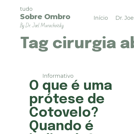
P
tudo
u
Sobre Ombro
Início
Dr. Jo
l
By Dr. Joel Murachovsky
a
r
p
Tag
cirurgia a
a
r
a
o
c
Informativo
o
O que é uma
n
t
prótese de
e
ú
Cotovelo?
d
o
Quando é