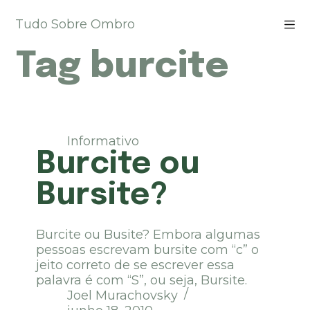
P
Tudo Sobre Ombro
u
l
Tag
burcite
a
r
p
a
r
a
Informativo
o
Burcite ou
c
o
Bursite?
n
t
e
Burcite ou Busite? Embora algumas
ú
pessoas escrevam bursite com “c” o
d
jeito correto de se escrever essa
o
palavra é com “S”, ou seja, Bursite.
Joel Murachovsky