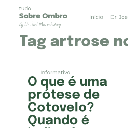
P
tudo
u
Sobre Ombro
Início
Dr. Jo
l
By Dr. Joel Murachovsky
a
r
p
Tag
artrose n
a
r
a
o
c
Informativo
o
O que é uma
n
t
prótese de
e
ú
Cotovelo?
d
o
Quando é