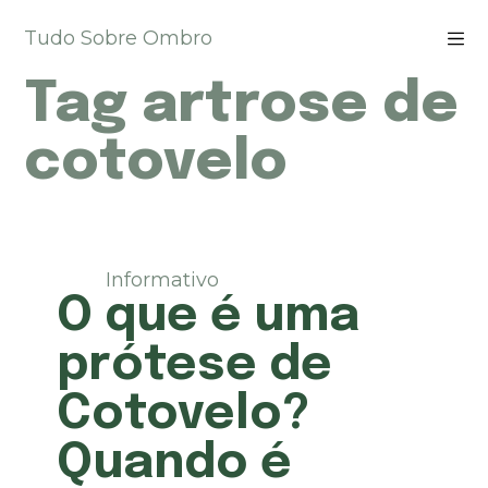
P
Tudo Sobre Ombro
u
l
Tag
artrose de
a
r
p
cotovelo
a
r
a
o
c
Informativo
o
O que é uma
n
t
prótese de
e
ú
Cotovelo?
d
o
Quando é