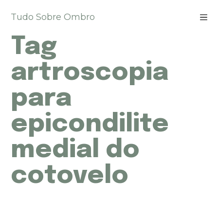
P
Tudo Sobre Ombro
u
l
Tag
a
r
p
artroscopia
a
r
para
a
o
epicondilite
c
o
n
medial do
t
e
cotovelo
ú
d
o