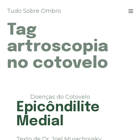
P
Tudo Sobre Ombro
u
l
Tag
a
r
p
artroscopia
a
r
no cotovelo
a
o
c
o
n
t
Doenças do Cotovelo
e
Epicôndilite
ú
d
Medial
o
Texto de Dr. Joel Murachovsky