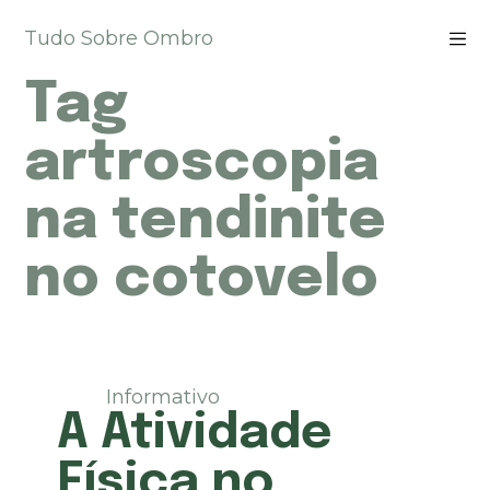
P
Tudo Sobre Ombro
u
l
Tag
a
r
p
artroscopia
a
r
na tendinite
a
o
no cotovelo
c
o
n
t
e
ú
Informativo
d
A Atividade
o
Física no