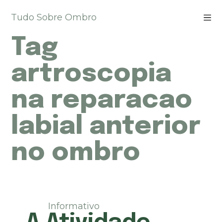
P
Tudo Sobre Ombro
u
l
Tag
a
r
p
artroscopia
a
r
na reparacao
a
o
labial anterior
c
o
n
no ombro
t
e
ú
d
o
Informativo