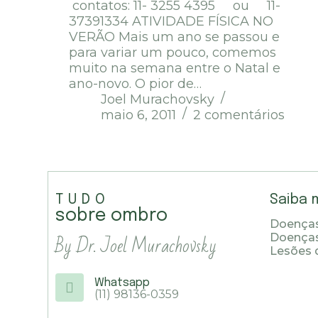
contatos: 11- 3255 4395 ou 11-
37391334 ATIVIDADE FÍSICA NO
VERÃO Mais um ano se passou e
para variar um pouco, comemos
muito na semana entre o Natal e
ano-novo. O pior de…
Joel Murachovsky
maio 6, 2011
2 comentários
TUDO
Saiba 
sobre ombro
Doenças
By Dr. Joel Murachovsky
Doença
Lesões 
Whatsapp
(11) 98136-0359