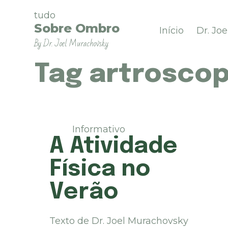
P
tudo
u
Sobre Ombro
Início
Dr. Jo
l
By Dr. Joel Murachovsky
a
r
p
Tag
artroscop
a
r
a
o
c
Informativo
o
A Atividade
n
t
Física no
e
ú
Verão
d
o
Texto de Dr. Joel Murachovsky