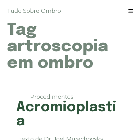
P
Tudo Sobre Ombro
u
l
Tag
a
r
p
artroscopia
a
r
em ombro
a
o
c
o
n
t
Procedimentos
e
Acromioplasti
ú
d
a
o
texto de Dr. Joel Murachovsky