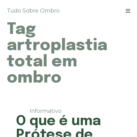
P
Tudo Sobre Ombro
u
l
Tag
a
r
p
artroplastia
a
r
total em
a
o
ombro
c
o
n
t
e
ú
Informativo
d
O que é uma
o
Prótese de