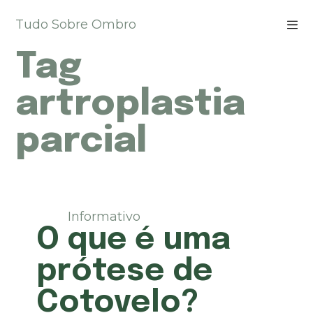
P
Tudo Sobre Ombro
u
l
Tag
a
r
p
artroplastia
a
r
parcial
a
o
c
o
n
t
Informativo
e
O que é uma
ú
d
prótese de
o
Cotovelo?