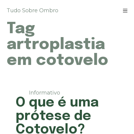
P
Tudo Sobre Ombro
u
l
Tag
a
r
p
artroplastia
a
r
em cotovelo
a
o
c
o
n
t
Informativo
e
O que é uma
ú
d
prótese de
o
Cotovelo?