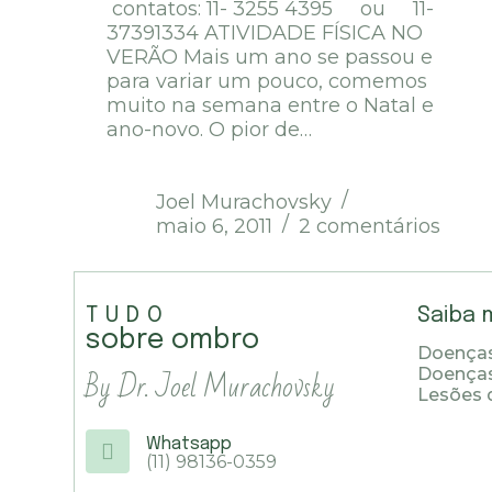
contatos: 11- 3255 4395 ou 11-
37391334 ATIVIDADE FÍSICA NO
VERÃO Mais um ano se passou e
para variar um pouco, comemos
muito na semana entre o Natal e
ano-novo. O pior de…
Joel Murachovsky
maio 6, 2011
2 comentários
TUDO
Saiba 
sobre ombro
Doenças
By Dr. Joel Murachovsky
Doença
Lesões 
Whatsapp
(11) 98136-0359