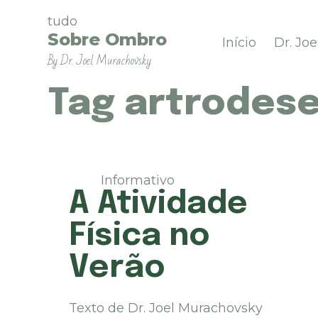
P
tudo
u
Sobre Ombro
Início
Dr. Jo
l
By Dr. Joel Murachovsky
a
r
p
Tag
artrodese
a
r
a
o
c
Informativo
o
A Atividade
n
t
Física no
e
ú
Verão
d
o
Texto de Dr. Joel Murachovsky