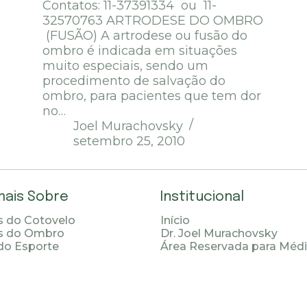
Contatos: 11-37391334 ou 11-
32570763 ARTRODESE DO OMBRO
(FUSÃO) A artrodese ou fusão do
ombro é indicada em situações
muito especiais, sendo um
procedimento de salvação do
ombro, para pacientes que tem dor
no…
Joel Murachovsky
setembro 25, 2010
mais Sobre
Institucional
 do Cotovelo
Início
s do Ombro
Dr. Joel Murachovsky
do Esporte
Área Reservada para Méd