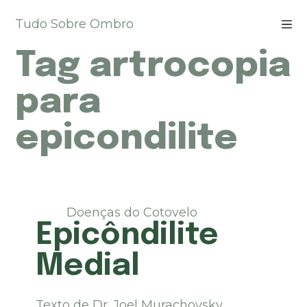
P
Tudo Sobre Ombro
u
l
Tag
artrocopia
a
r
p
para
a
r
epicondilite
a
o
c
o
n
t
Doenças do Cotovelo
e
Epicôndilite
ú
d
Medial
o
Texto de Dr. Joel Murachovsky