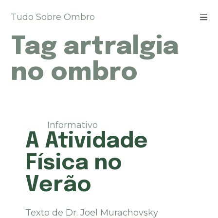
P
Tudo Sobre Ombro
u
l
Tag
artralgia
a
r
p
no ombro
a
r
a
o
c
Informativo
o
A Atividade
n
t
Física no
e
ú
Verão
d
o
Texto de Dr. Joel Murachovsky