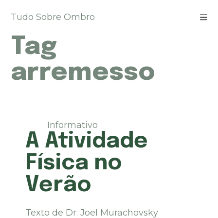
P
Tudo Sobre Ombro
u
l
Tag
a
r
p
arremesso
a
r
a
o
c
Informativo
o
A Atividade
n
t
Física no
e
ú
Verão
d
o
Texto de Dr. Joel Murachovsky