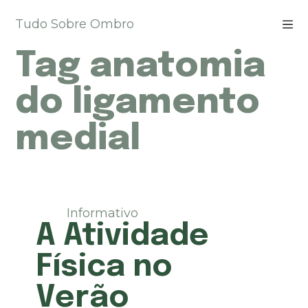
P
Tudo Sobre Ombro
u
l
Tag
anatomia
a
r
p
do ligamento
a
r
medial
a
o
c
o
n
t
Informativo
e
A Atividade
ú
d
Física no
o
Verão