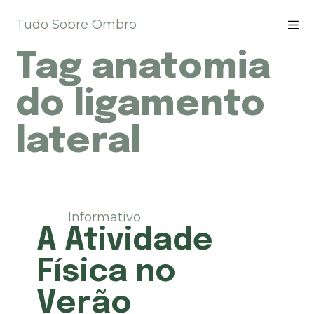
P
Tudo Sobre Ombro
u
l
Tag
anatomia
a
r
p
do ligamento
a
r
lateral
a
o
c
o
n
t
Informativo
e
A Atividade
ú
d
Física no
o
Verão