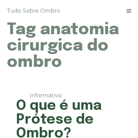
P
Tudo Sobre Ombro
u
l
Tag
anatomia
a
r
p
cirurgica do
a
r
ombro
a
o
c
o
n
t
Informativo
e
O que é uma
ú
d
Prótese de
o
Ombro?