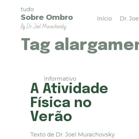
P
tudo
u
Sobre Ombro
Início
Dr. Jo
l
By Dr. Joel Murachovsky
a
r
p
Tag
alargamen
a
r
a
o
c
Informativo
o
A Atividade
n
t
Física no
e
ú
Verão
d
o
Texto de Dr. Joel Murachovsky