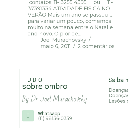
contatos: 11- 3255 4395 ou 11-
37391334 ATIVIDADE FÍSICA NO
VERÃO Mais um ano se passou e
para variar um pouco, comemos
muito na semana entre o Natal e
ano-novo. O pior de…
Joel Murachovsky
maio 6, 2011
2 comentários
TUDO
Saiba 
sobre ombro
Doenças
By Dr. Joel Murachovsky
Doença
Lesões 
Whatsapp
(11) 98136-0359