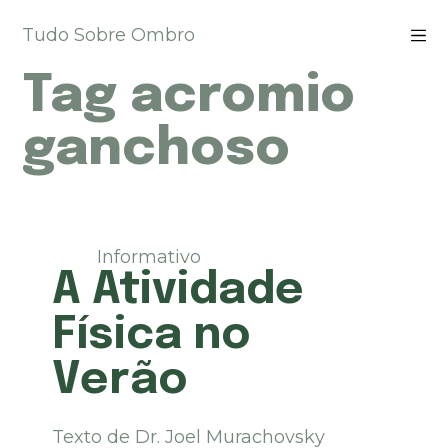
P
Tudo Sobre Ombro
u
l
Tag
acromio
a
r
p
ganchoso
a
r
a
o
c
Informativo
o
A Atividade
n
t
Física no
e
ú
Verão
d
o
Texto de Dr. Joel Murachovsky