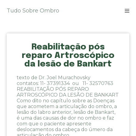
P
Tudo Sobre Ombro
u
l
a
r
p
Reabilitação pós
a
r
reparo Artroscópico
a
da lesão de Bankart
o
c
texto de Dr. Joel Murachovsky
o
contatos: 11- 37391334 ou 11- 32570763
n
REABILITAÇÃO PÓS REPARO
t
ARTROSCÓPICO DA LESÃO DE BANKART
e
Como dito no capítulo sobre as Doenças
ú
que acometem a articulação do ombro, a
lesão do labro anterior, lesão de Bankart,
d
é uma das causas de dor no ombro e faz
o
com que o paciente apresente
deslocamentos da cabeça do úmero da
articulação do ombro.