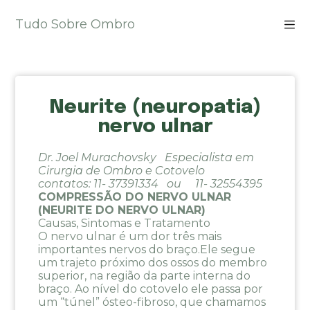
P
Tudo Sobre Ombro
u
l
a
r
p
Neurite (neuropatia)
a
r
nervo ulnar
a
o
Dr. Joel Murachovsky Especialista em
c
Cirurgia de Ombro e Cotovelo
o
contatos: 11- 37391334 ou 11- 32554395
n
COMPRESSÃO DO NERVO ULNAR
(NEURITE DO NERVO ULNAR)
t
Causas, Sintomas e Tratamento
e
O nervo ulnar é um dor três mais
ú
importantes nervos do braço.Ele segue
d
um trajeto próximo dos ossos do membro
o
superior, na região da parte interna do
braço. Ao nível do cotovelo ele passa por
um “túnel” ósteo-fibroso, que chamamos