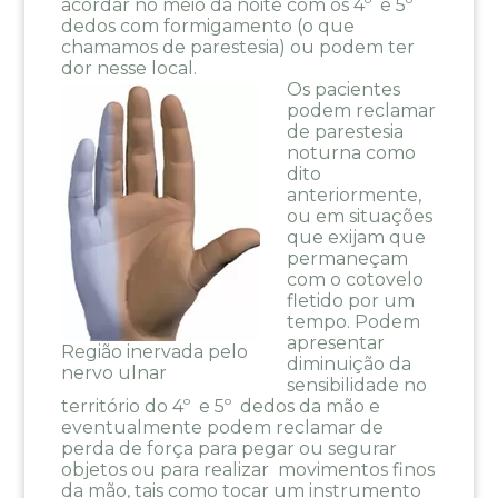
acordar no meio da noite com os 4º e 5º
dedos com formigamento (o que
chamamos de parestesia) ou podem ter
dor nesse local.
Os pacientes
podem reclamar
de parestesia
noturna como
dito
anteriormente,
ou em situações
que exijam que
permaneçam
com o cotovelo
fletido por um
tempo. Podem
apresentar
Região inervada pelo
diminuição da
nervo ulnar
sensibilidade no
território do 4º e 5º dedos da mão e
eventualmente podem reclamar de
perda de força para pegar ou segurar
objetos ou para realizar movimentos finos
da mão, tais como tocar um instrumento