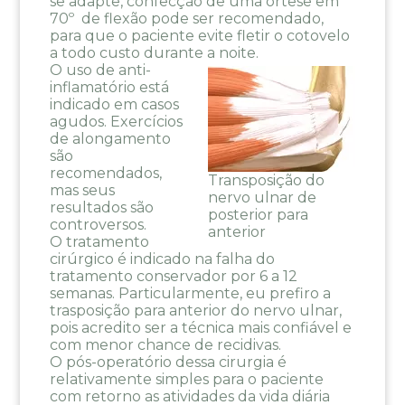
se adapte, confecção de uma órtese em
70º de flexão pode ser recomendado,
para que o paciente evite fletir o cotovelo
a todo custo durante a noite.
O uso de anti-
inflamatório está
indicado em casos
agudos. Exercícios
de alongamento
são
recomendados,
Transposição do
mas seus
nervo ulnar de
resultados são
posterior para
controversos.
anterior
O tratamento
cirúrgico é indicado na falha do
tratamento conservador por 6 a 12
semanas. Particularmente, eu prefiro a
trasposição para anterior do nervo ulnar,
pois acredito ser a técnica mais confiável e
com menor chance de recidivas.
O pós-operatório dessa cirurgia é
relativamente simples para o paciente
com retorno as atividades da vida diária