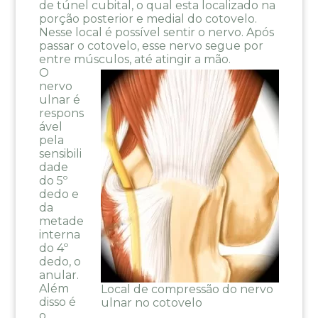
de túnel cubital, o qual esta localizado na
porção posterior e medial do cotovelo.
Nesse local é possível sentir o nervo. Após
passar o cotovelo, esse nervo segue por
entre músculos, até atingir a mão.
O
nervo
ulnar é
respons
ável
pela
sensibili
dade
do 5º
dedo e
da
metade
interna
do 4º
dedo, o
anular.
Além
Local de compressão do nervo
disso é
ulnar no cotovelo
o